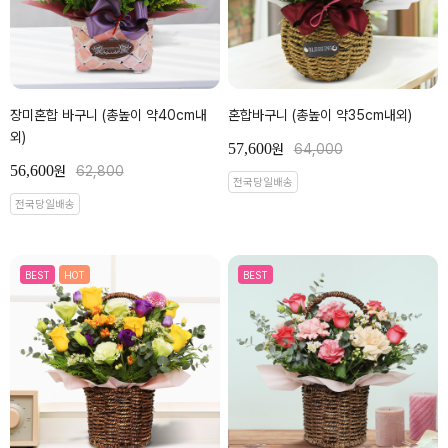
장미혼합 바구니 (총높이 약40cm내
혼합바구니 (총높이 약35cm내외)
외)
57,600
원
64,000
56,600
원
62,800
전국당일배송
전국당일배송
BEST
HOT
BEST