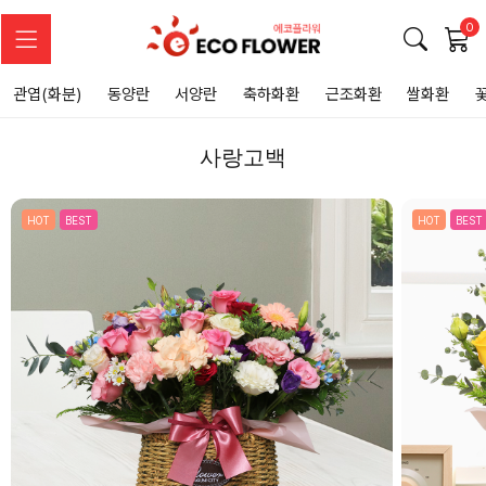
0
관엽(화분)
동양란
서양란
축하화환
근조화환
쌀화환
사랑고백
HOT
BEST
HOT
BEST