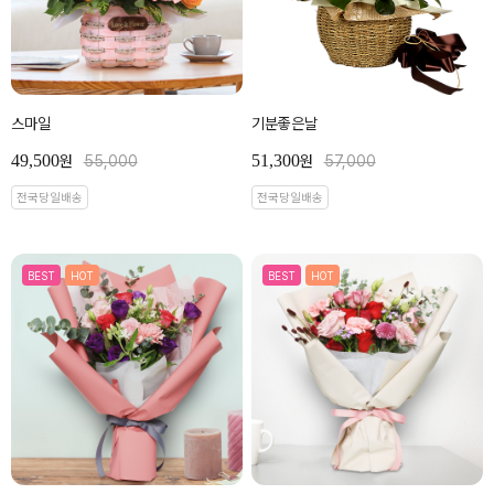
스마일
기분좋은날
49,500
51,300
원
55,000
원
57,000
전국당일배송
전국당일배송
BEST
HOT
BEST
HOT