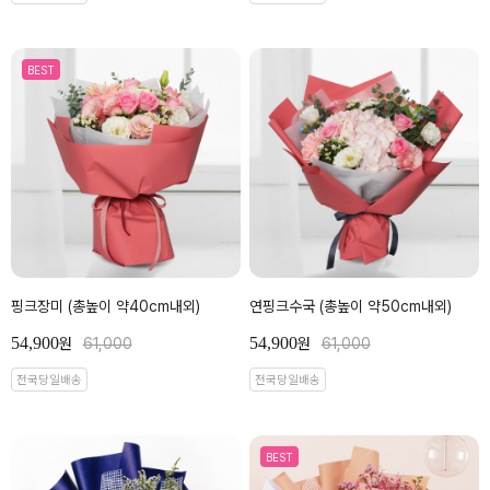
BEST
핑크장미 (총높이 약40cm내외)
연핑크수국 (총높이 약50cm내외)
54,900
54,900
원
61,000
원
61,000
전국당일배송
전국당일배송
BEST