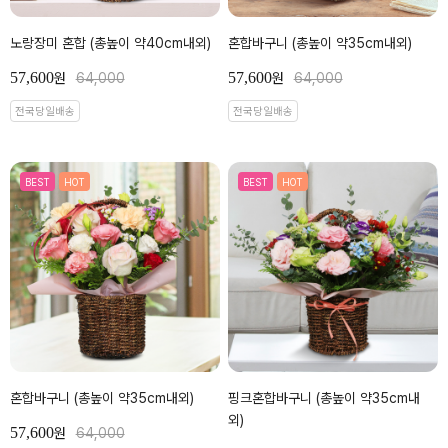
노랑장미 혼합 (총높이 약40cm내외)
혼합바구니 (총높이 약35cm내외)
57,600
57,600
원
64,000
원
64,000
전국당일배송
전국당일배송
BEST
HOT
BEST
HOT
혼합바구니 (총높이 약35cm내외)
핑크혼합바구니 (총높이 약35cm내
외)
57,600
원
64,000