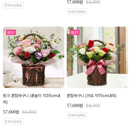
57,600
원
64,000
전국당일배송
전국당일배송
BEST
BEST
핑크 혼합바구니 (총높이 약35cm내
혼합바구니 (가로 약15cm내외)
외)
57,600
원
64,000
57,600
원
64,000
전국당일배송
전국당일배송