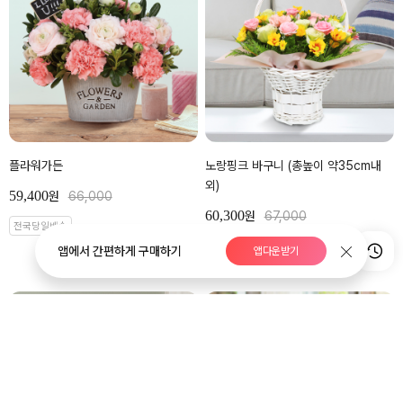
플라워가든
노랑핑크 바구니 (총높이 약35cm내
외)
59,400
원
66,000
60,300
원
67,000
전국당일배송
전국당일배송
앱에서 간편하게 구매하기
앱다운받기
BEST
BEST
HOT