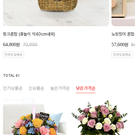
핑크혼합 (총높이 약40cm내외)
노랑장미 혼합 
64,800
57,600
원
72,000
원
6
전국당일배송
전국당일배송
TOTAL 41
인기상품순
신상품순
높은가격순
낮은가격순