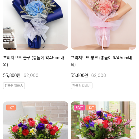
프리저브드 블루 (총높이 약45cm내
프리저브드 핑크 (총높이 약45cm내
외)
외)
55,800
55,800
원
62,000
원
62,000
전국당일배송
전국당일배송
HOT
BEST
HOT