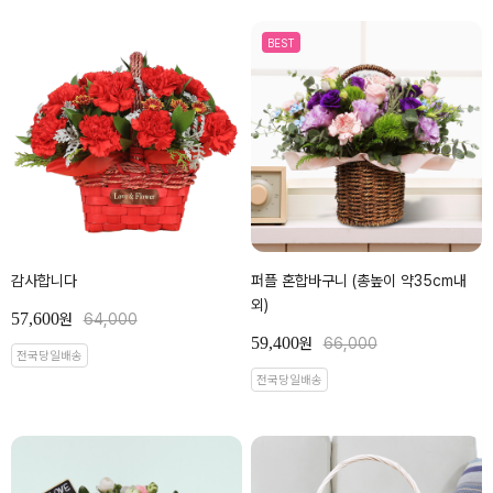
BEST
감사합니다
퍼플 혼합바구니 (총높이 약35cm내
외)
57,600
원
64,000
59,400
원
66,000
전국당일배송
전국당일배송