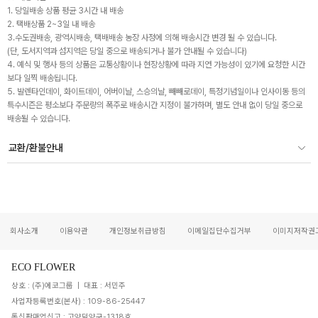
1. 당일배송 상품 평균 3시간 내 배송
2. 택배상품 2~3일 내 배송
3.수도권배송, 광역시배송, 택배배송 농장 사정에 의해 배송시간 변경 될 수 있습니다.
(단, 도서지역과 섬지역은 당일 중으로 배송되거나 불가 안내될 수 있습니다)
4. 예식 및 행사 등의 상품은 교통상황이나 현장상황에 따라 지연 가능성이 있기에 요청한 시간
보다 일찍 배송됩니다.
5. 발렌타인데이, 화이트데이, 어버이날, 스승의날, 빼빼로데이, 특정기념일이나 인사이동 등의
특수시즌은 평소보다 주문량의 폭주로 배송시간 지정이 불가하며, 별도 안내 없이 당일 중으로
배송될 수 있습니다.
교환/환불안내
회사소개
이용약관
개인정보취급방침
이메일집단수집거부
이미지저작권
ECO FLOWER
상호 : (주)에코그룹 | 대표 : 서민주
사업자등록번호(본사) : 109-86-25447
통신판매업신고 : 고양덕양구-1318호