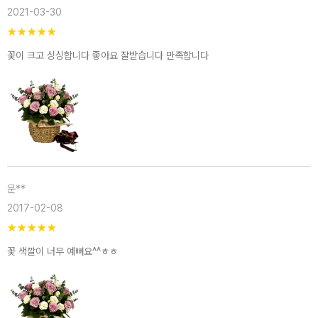
2021-03-30
★
★
★
★
★
꽃이 크고 싱싱합니다 좋아요 잘받습니다 만족합니다
문**
2017-02-08
★
★
★
★
★
꽃 색깔이 너무 예뻐요^^ㅎㅎ