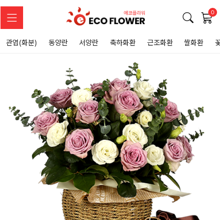
0
관엽(화분)
동양란
서양란
축하화환
근조화환
쌀화환