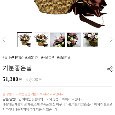
#꽃바구니/다발
#로즈데이
#사랑고백
#성년의날
기분좋은날
51,300
원
57,000 원
본 상품 이미지는 일반 기준으로 제작 되었습니다.
알뜰/일반/고급 차이는 꽃송이의 크기와 풍성도 차이가 있습니다.
배송되는 제품의 꽃,화분,소재,부속품(포장,바구니,리본,카드,데코)등은 이미지와 별도로
시즌이나 배송지역에 따라 다를 수 있습니다