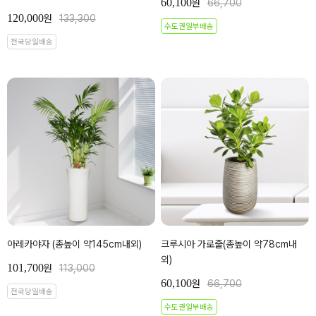
60,100
원
66,700
120,000
원
133,300
수도권일부배송
전국당일배송
아레카야자 (총높이 약145cm내외)
크루시아 가로줄(총높이 약78cm내
외)
101,700
원
113,000
60,100
원
66,700
전국당일배송
수도권일부배송