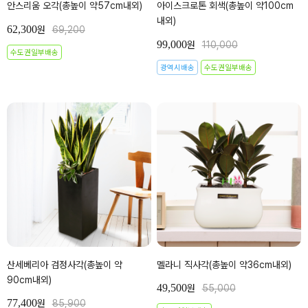
안스리움 오각(총높이 약57cm내외)
아이스크로톤 회색(총높이 약100cm
내외)
62,300
원
69,200
99,000
원
110,000
수도권일부배송
광역시배송
수도권일부배송
산세베리아 검정사각(총높이 약
멜라니 직사각(총높이 약36cm내외)
90cm내외)
49,500
원
55,000
77,400
원
85,900