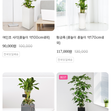
여인초 사각(총높이 약100cm내외)
황금죽 (총높이 총높이 약170cm내
외)
90,000
원
100,000
117,000
원
130,000
전국당일배송
전국당일배송
BEST