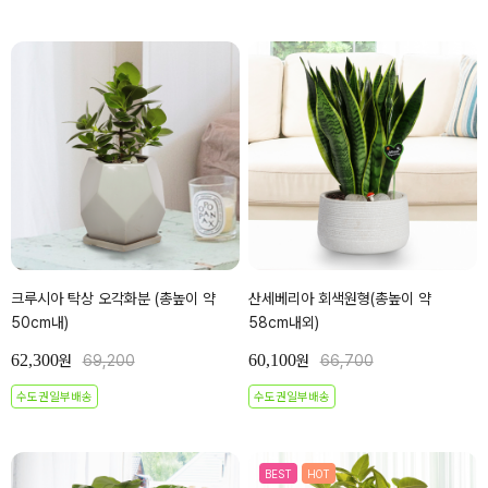
크루시아 탁상 오각화분 (총높이 약
산세베리아 회색원형(총높이 약
50cm내)
58cm내외)
62,300
60,100
원
69,200
원
66,700
수도권일부배송
수도권일부배송
BEST
HOT