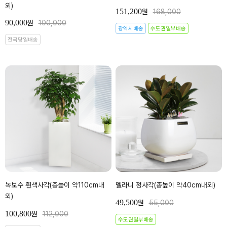
외)
151,200
원
168,000
90,000
원
100,000
광역시배송
수도권일부배송
전국당일배송
녹보수 흰색사각(총높이 약110cm내
멜라니 정사각(총높이 약40cm내외)
외)
49,500
원
55,000
100,800
원
112,000
수도권일부배송