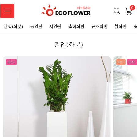
0
관엽(화분)
동양란
서양란
축하화환
근조화환
쌀화환
관엽(화분)
BEST
HOT
BEST