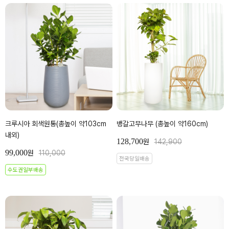
크루시아 회색원통(총높이 약103cm
뱅갈고무나무 (총높이 약160cm)
내외)
128,700
원
142,900
99,000
원
110,000
전국당일배송
수도권일부배송