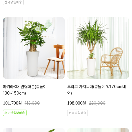
전국당일배송
파키라3대 원형화분(총높이
드라코 가지목대(총높이 약170cm내
130~150cm)
외)
101,700
198,000
원
113,000
원
220,000
수도권일부배송
전국당일배송