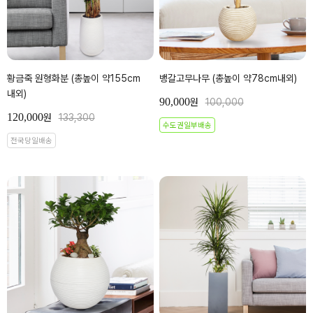
황금죽 원형화분 (총높이 약155cm
뱅갈고무나무 (총높이 약78cm내외)
내외)
90,000
원
100,000
120,000
원
133,300
수도권일부배송
전국당일배송