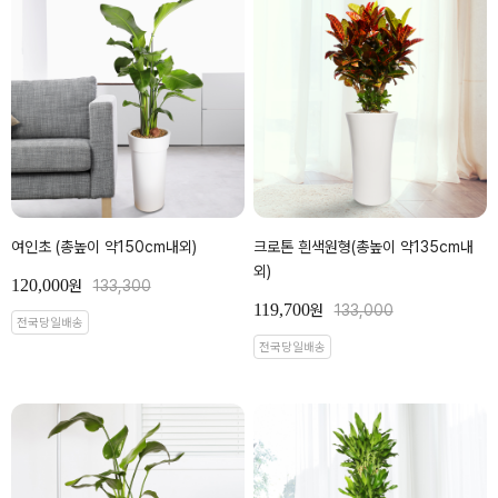
여인초 (총높이 약150cm내외)
크로톤 흰색원형(총높이 약135cm내
외)
120,000
원
133,300
119,700
원
133,000
전국당일배송
전국당일배송