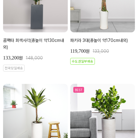
콤팩타 회색사각(총높이 약130cm내
파키라 3대(총높이 약170cm내외)
외)
119,700
원
133,000
133,200
원
148,000
수도권일부배송
전국당일배송
BEST