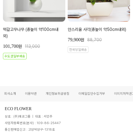
떡갈고무나무 (총높이 약100cm내
안스리움 사각(총높이 약50cm내외)
외)
79,900
원
88,700
101,700
원
113,000
전국당일배송
수도권일부배송
회사소개
이용약관
개인정보취급방침
이메일집단수집거부
이미지저작권
ECO FLOWER
상호 : (주)에코그룹 | 대표 : 서민주
사업자등록번호(본사) : 109-86-25447
통신판매업신고 : 고양덕양구-1318호