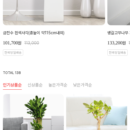
금전수 흰색사각(총높이 약115cm내외)
뱅갈고무나무 
101,700
133,200
원
113,000
원
전국당일배송
전국당일배송
TOTAL 138
인기상품순
신상품순
높은가격순
낮은가격순