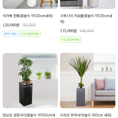
아가베 흰통(총높이 약120cm내외)
크루시아 가로줄(총높이 약120cm내
외)
120,000
원
133,300
135,000
원
149,900
광역시배송
수도권일부배송
수도권일부배송
만냥금 검정사각(총높이 약100cm내
드라코 회색사각(높이 160cm 내외)