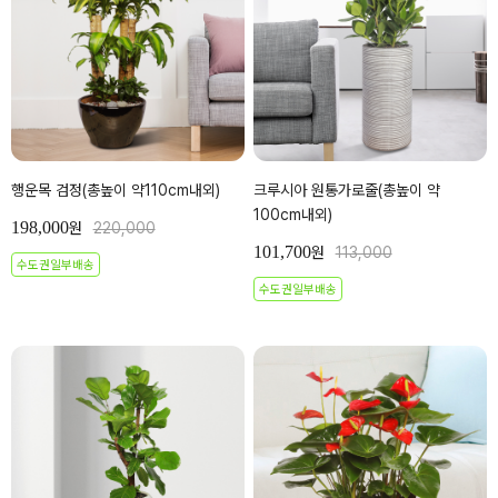
행운목 검정(총높이 약110cm내외)
크루시아 원통가로줄(총높이 약
100cm내외)
198,000
원
220,000
101,700
원
113,000
수도권일부배송
수도권일부배송