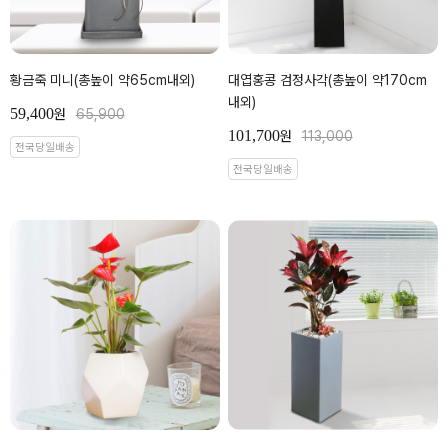
황금죽 미니(총높이 약65cm내외)
대엽홍콩 검정사각(총높이 약170cm
내외)
59,400
원
65,900
101,700
원
113,000
전국당일배송
전국당일배송