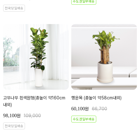
수도권일부배송
전국당일배송
고무나무 흰색원형(총높이 약160cm
행운목 (총높이 약58cm내외)
내외)
60,100
원
66,700
98,100
원
109,000
수도권일부배송
전국당일배송