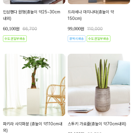
인삼팬다 원형(총높이 약25~30cm
드라세나 마지나타(총높이 약
내외)
150cm)
60,100
99,000
원
66,700
원
110,000
수도권일부배송
광역시배송
수도권일부배송
파키라 사각화분 (총높이 약110cm내
스투키 가로줄(총높이 약70cm내외)
외)