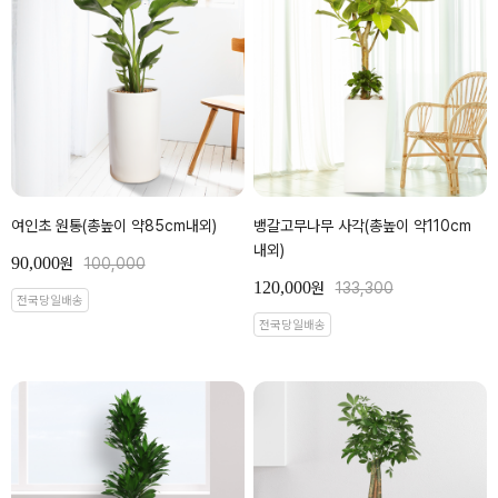
여인초 원통(총높이 약85cm내외)
뱅갈고무나무 사각(총높이 약110cm
내외)
90,000
원
100,000
120,000
원
133,300
전국당일배송
전국당일배송