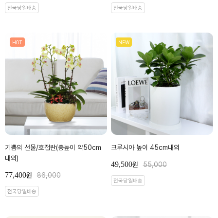
전국당일배송
전국당일배송
HOT
NEW
기쁨의 선물/호접란(총높이 약50cm
크루시아 높이 45cm내외
내외)
49,500
원
55,000
77,400
원
86,000
전국당일배송
전국당일배송