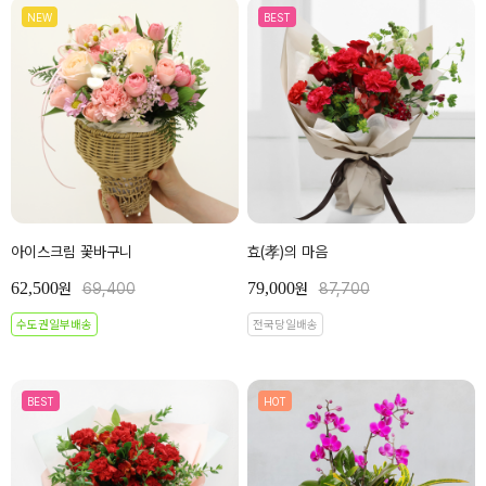
NEW
BEST
아이스크림 꽃바구니
효(孝)의 마음
62,500
79,000
원
69,400
원
87,700
수도권일부배송
전국당일배송
BEST
HOT