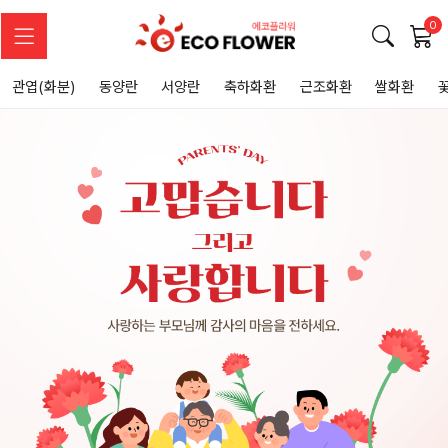
0
관엽(화분)
동양란
서양란
축하화환
근조화환
쌀화환