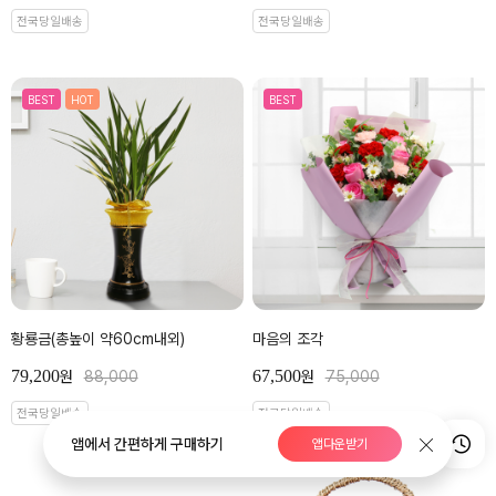
전국당일배송
전국당일배송
BEST
HOT
BEST
황룡금(총높이 약60cm내외)
마음의 조각
79,200
67,500
원
88,000
원
75,000
전국당일배송
전국당일배송
앱에서 간편하게 구매하기
앱다운받기