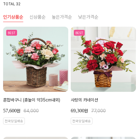
TOTAL 32
인기상품순
신상품순
높은가격순
낮은가격순
BEST
BEST
혼합바구니 (총높이 약35cm내외)
사랑의 카네이션
57,600
69,300
원
64,000
원
77,000
전국당일배송
전국당일배송