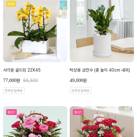
NEW
사각분 골드킹 22X45
탁상용 금전수 (총 높이 40cm 내외)
77,000
49,000
원
85,500
원
전국당일배송
전국당일배송
BEST
BEST