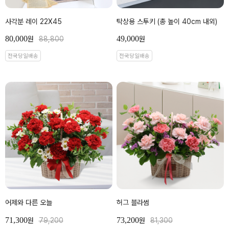
사각분 레이 22X45
탁상용 스투키 (총 높이 40cm 내외)
80,000
49,000
원
88,800
원
전국당일배송
전국당일배송
어제와 다른 오늘
허그 블라썸
71,300
73,200
원
79,200
원
81,300