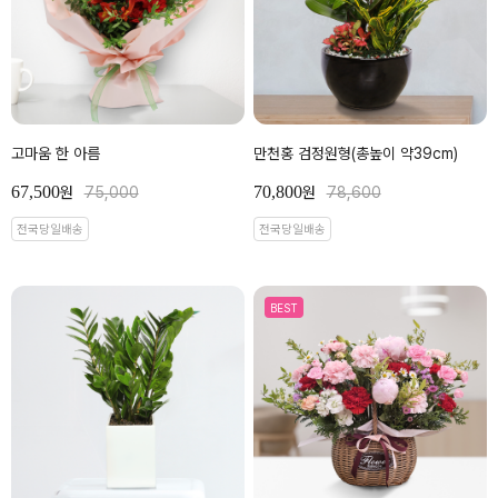
고마움 한 아름
만천홍 검정원형(총높이 약39cm)
67,500
70,800
원
75,000
원
78,600
전국당일배송
전국당일배송
BEST