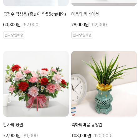
금전수 탁상용 (총높이 약55cm내외)
마음의 카네이션
60,300
78,000
원
67,000
원
92,000
전국당일배송
전국당일배송
감사의 정원
축하의마음 동양란
72,900
108,000
원
81,000
원
120,000