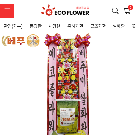
0
관엽(화분)
동양란
서양란
축하화환
근조화환
쌀화환