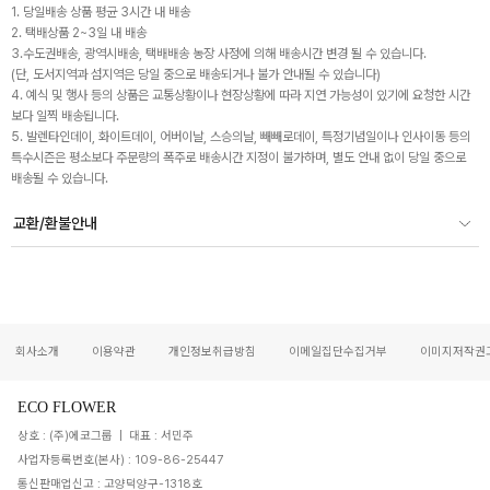
1. 당일배송 상품 평균 3시간 내 배송
2. 택배상품 2~3일 내 배송
3.수도권배송, 광역시배송, 택배배송 농장 사정에 의해 배송시간 변경 될 수 있습니다.
(단, 도서지역과 섬지역은 당일 중으로 배송되거나 불가 안내될 수 있습니다)
4. 예식 및 행사 등의 상품은 교통상황이나 현장상황에 따라 지연 가능성이 있기에 요청한 시간
보다 일찍 배송됩니다.
5. 발렌타인데이, 화이트데이, 어버이날, 스승의날, 빼빼로데이, 특정기념일이나 인사이동 등의
특수시즌은 평소보다 주문량의 폭주로 배송시간 지정이 불가하며, 별도 안내 없이 당일 중으로
배송될 수 있습니다.
교환/환불안내
회사소개
이용약관
개인정보취급방침
이메일집단수집거부
이미지저작권
ECO FLOWER
상호 : (주)에코그룹 | 대표 : 서민주
사업자등록번호(본사) : 109-86-25447
통신판매업신고 : 고양덕양구-1318호