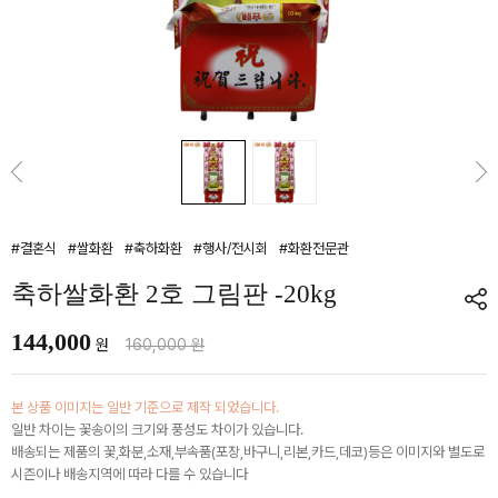
#결혼식
#쌀화환
#축하화환
#행사/전시회
#화환전문관
축하쌀화환 2호 그림판 -20kg
144,000
원
160,000 원
본 상품 이미지는 일반 기준으로 제작 되었습니다.
일반 차이는 꽃송이의 크기와 풍성도 차이가 있습니다.
배송되는 제품의 꽃,화분,소재,부속품(포장,바구니,리본,카드,데코)등은 이미지와 별도로
시즌이나 배송지역에 따라 다를 수 있습니다