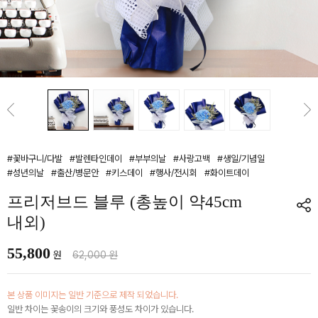
#꽃바구니/다발
#발렌타인데이
#부부의날
#사랑고백
#생일/기념일
#성년의날
#출산/병문안
#키스데이
#행사/전시회
#화이트데이
프리저브드 블루 (총높이 약45cm
내외)
55,800
원
62,000 원
본 상품 이미지는 일반 기준으로 제작 되었습니다.
일반 차이는 꽃송이의 크기와 풍성도 차이가 있습니다.