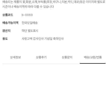
배송되는 제품의 꽃,화분,소재,부속품(포장,바구니,리본,카드,데코)등은 이미지와 별도로
시즌이나 배송지역에 따라 다를 수 있습니다
상품코드
b-0069
배송가능지역
전국당일배송
원산지
하단 별도표시
용도
사랑고백 감사인사 기념일 축하인사
상세정보
상품후기
상품문의
배송/교환/반품