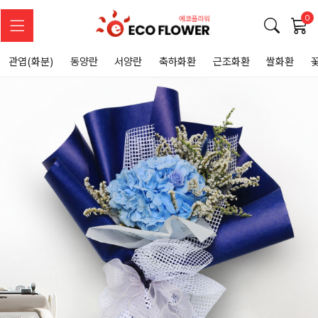
0
관엽(화분)
동양란
서양란
축하화환
근조화환
쌀화환